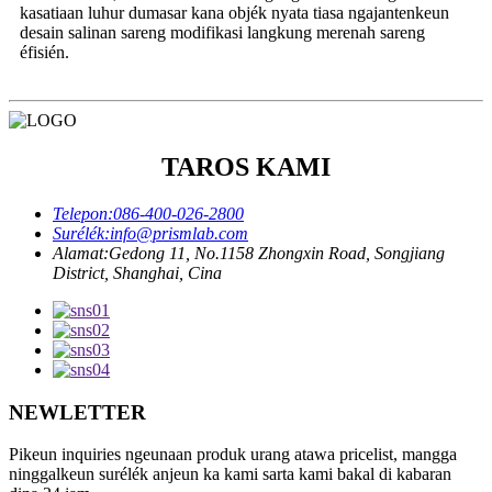
kasatiaan luhur dumasar kana objék nyata tiasa ngajantenkeun
desain salinan sareng modifikasi langkung merenah sareng
éfisién.
TAROS KAMI
Telepon:
086-400-026-2800
Surélék:
info@prismlab.com
Alamat:
Gedong 11, No.1158 Zhongxin Road, Songjiang
District, Shanghai, Cina
NEWLETTER
Pikeun inquiries ngeunaan produk urang atawa pricelist, mangga
ninggalkeun surélék anjeun ka kami sarta kami bakal di kabaran