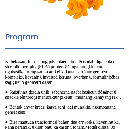
Program
Kabebasan, fitur paling pikabitaeun tina Prismlab dipaténkeun
stereolithography (SLA) printer 3D, ngamungkinkeun
ngahasilkeun rupa-rupa artikel kalawan struktur geometri
kompléks, kayaning inverted kerung, overhang, formulir bébas
sagigireun geometri dasar.
● Satisfying desain unik, sabenerna ngabebaskeun désainer ti
shackle téhnologi manufaktur pikeun "meunang kahayang rék".
● Bentuk anyar kreasi karya seni jadi mungkin, ngembangna
genres seni;
● Bisa mantuan transformasi bahan tina artworks, kayaning kai
kana keramik, ukiran batu ka casting logam.Modél digital 3d