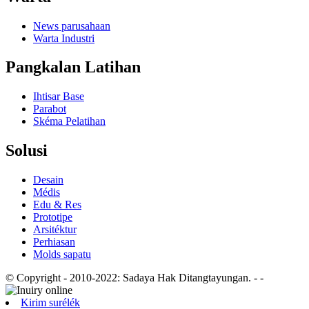
News parusahaan
Warta Industri
Pangkalan Latihan
Ihtisar Base
Parabot
Skéma Pelatihan
Solusi
Desain
Médis
Edu & Res
Prototipe
Arsitéktur
Perhiasan
Molds sapatu
© Copyright - 2010-2022: Sadaya Hak Ditangtayungan.
- -
Kirim surélék