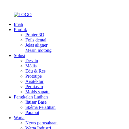
.
Imah
Produk
Printer 3D
Foils dental
Jelas aligner
Mesin motong
Solusi
Desain
Médis
Edu & Res
Prototipe
Arsitéktur
Perhiasan
Molds sapatu
Pangkalan Latihan
Ihtisar Base
Skéma Pelatihan
Parabot
Warta
News parusahaan
Warta Industri