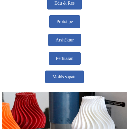
Edu & Res
Prototipe
Arsitéktur
Perhiasan
Molds sapatu