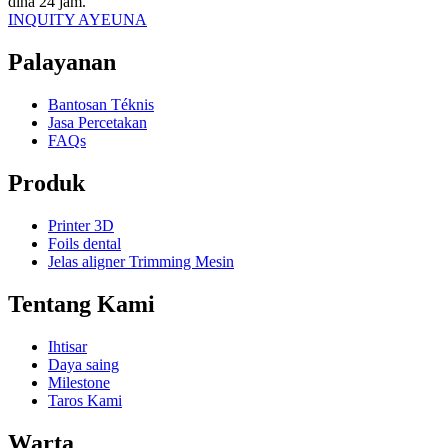
dina 24 jam.
INQUITY AYEUNA
Palayanan
Bantosan Téknis
Jasa Percetakan
FAQs
Produk
Printer 3D
Foils dental
Jelas aligner Trimming Mesin
Tentang Kami
Ihtisar
Daya saing
Milestone
Taros Kami
Warta