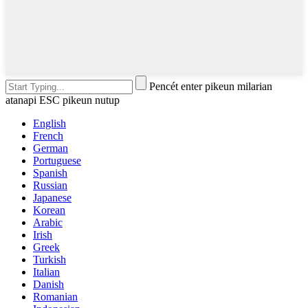
Pencét enter pikeun milarian
atanapi ESC pikeun nutup
English
French
German
Portuguese
Spanish
Russian
Japanese
Korean
Arabic
Irish
Greek
Turkish
Italian
Danish
Romanian