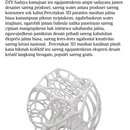
DIY.Sadaya kamajuan ieu ngajantenkeun ampir sadayana janten
desainer sareng produser, sareng wates antara produser sareng
konsumen sok kabur.Percetakan 3D parantos masihan jalma
biasa kamampuan pikeun nyiptakeun, ngabebaskeun wates
imajinasi, ngarobih jaman baheula nalika panemuan sareng
ciptaan mangrupikeun hak istimewa sababaraha jalma,
ngawujudkeun pamikiran desain pribadi sareng kabutuhan
éksprési jalma biasa, sareng leres-leres ngahontal kreativitas
sareng kreasi nasional. .Percetakan 3D masihan kaulinan pinuh
kana hikmah koléktif ieu sareng ngajantenkeun ekspresi desain
kréatif langkung beragam, populér sareng gratis.