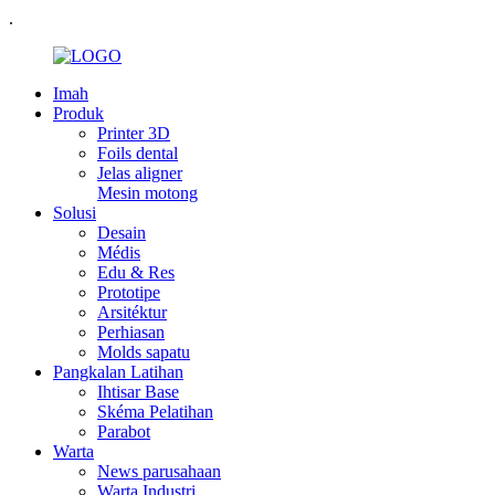
.
Imah
Produk
Printer 3D
Foils dental
Jelas aligner
Mesin motong
Solusi
Desain
Médis
Edu & Res
Prototipe
Arsitéktur
Perhiasan
Molds sapatu
Pangkalan Latihan
Ihtisar Base
Skéma Pelatihan
Parabot
Warta
News parusahaan
Warta Industri