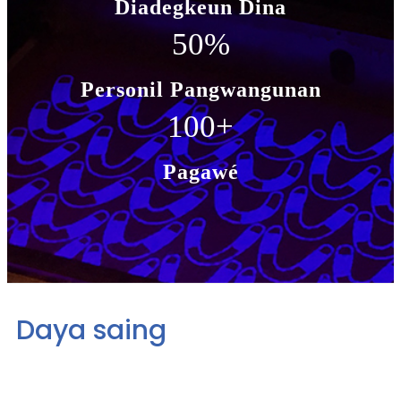
Diadegkeun Dina
50
%
Personil Pangwangunan
100
+
Pagawé
Daya saing