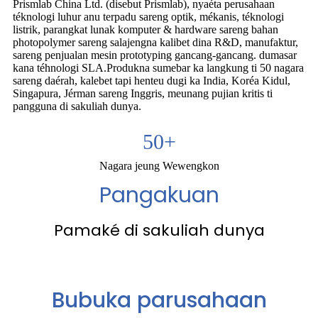
Prismlab China Ltd. (disebut Prismlab), nyaéta perusahaan
téknologi luhur anu terpadu sareng optik, mékanis, téknologi
listrik, parangkat lunak komputer & hardware sareng bahan
photopolymer sareng salajengna kalibet dina R&D, manufaktur,
sareng penjualan mesin prototyping gancang-gancang. dumasar
kana téhnologi SLA.Produkna sumebar ka langkung ti 50 nagara
sareng daérah, kalebet tapi henteu dugi ka India, Koréa Kidul,
Singapura, Jérman sareng Inggris, meunang pujian kritis ti
pangguna di sakuliah dunya.
50
+
Nagara jeung Wewengkon
Pangakuan
Pamaké di sakuliah dunya
Bubuka parusahaan