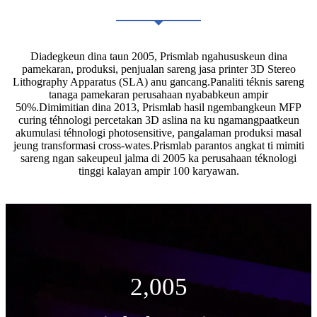
Diadegkeun dina taun 2005, Prismlab ngahususkeun dina
pamekaran, produksi, penjualan sareng jasa printer 3D Stereo
Lithography Apparatus (SLA) anu gancang.Panaliti téknis sareng
tanaga pamekaran perusahaan nyababkeun ampir
50%.Dimimitian dina 2013, Prismlab hasil ngembangkeun MFP
curing téhnologi percetakan 3D aslina na ku ngamangpaatkeun
akumulasi téhnologi photosensitive, pangalaman produksi masal
jeung transformasi cross-wates.Prismlab parantos angkat ti mimiti
sareng ngan sakeupeul jalma di 2005 ka perusahaan téknologi
tinggi kalayan ampir 100 karyawan.
2,005